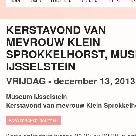
HOME
OVER
LUISTEREN
AGENDA
FOTO’S
BE
KERSTAVOND VAN
MEVROUW KLEIN
SPROKKELHORST, MU
IJSSELSTEIN
VRIJDAG -
december
13,
2013
Museum IJsselstein
Kerstavond van mevrouw Klein Sprokkelh
WWW.SPROKKELROUTE.NL
Korte optredens tussen 20.30 en 22.30 in het