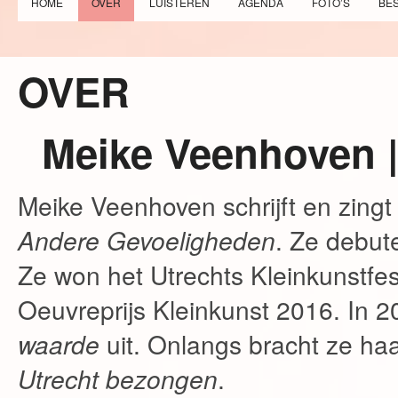
HOME
OVER
LUISTEREN
AGENDA
FOTO’S
BE
OVER
Meike Veenhoven | 
Meike Veenhoven schrijft en zingt 
Andere Gevoeligheden
. Ze debut
Ze won het Utrechts Kleinkunstfes
Oeuvreprijs Kleinkunst 2016. In
waarde
uit. Onlangs bracht ze haa
Utrecht bezongen
.