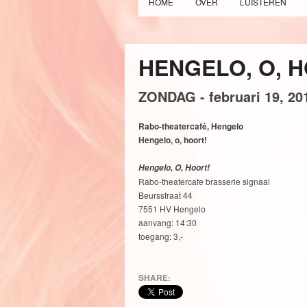
HOME
OVER
LUISTEREN
HENGELO, O, 
ZONDAG -
februari
19,
20
Rabo-theatercafé, Hengelo
Hengelo, o, hoort!
Hengelo, O, Hoort!
Rabo-theatercafe brasserie signaal
Beursstraat 44
7551 HV Hengelo
aanvang: 14:30
toegang: 3,-
SHARE: