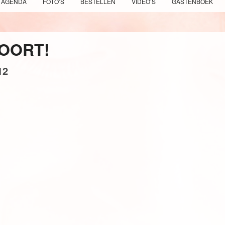
AGENDA
FOTO’S
BESTELLEN
VIDEO’S
GASTENBOEK
HOORT!
12