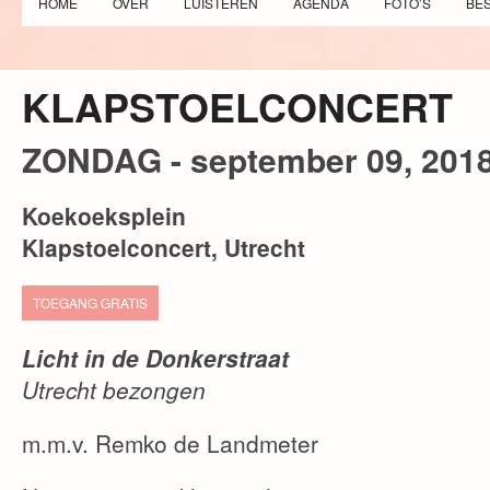
HOME
OVER
LUISTEREN
AGENDA
FOTO’S
BE
KLAPSTOELCONCERT
ZONDAG -
september
09,
201
Koekoeksplein
Klapstoelconcert, Utrecht
TOEGANG GRATIS
Licht in de Donkerstraat
Utrecht bezongen
m.m.v. Remko de Landmeter