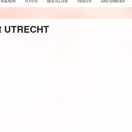
AGENDA
FOTO’S
BESTELLEN
VIDEO’S
GASTENBOEK
R UTRECHT