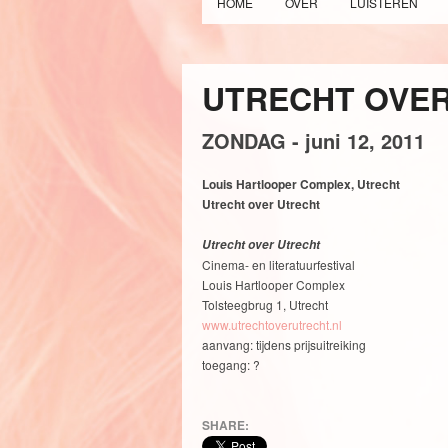
HOME
OVER
LUISTEREN
UTRECHT OVE
ZONDAG -
juni
12,
2011
Louis Hartlooper Complex, Utrecht
Utrecht over Utrecht
Utrecht over Utrecht
Cinema- en literatuurfestival
Louis Hartlooper Complex
Tolsteegbrug 1, Utrecht
www.utrechtoverutrecht.nl
aanvang: tijdens prijsuitreiking
toegang: ?
SHARE: