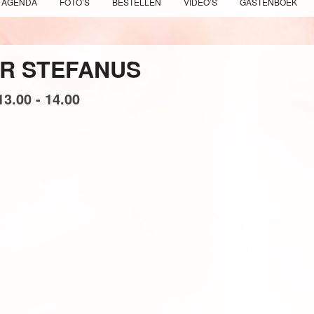
AGENDA
FOTO’S
BESTELLEN
VIDEO’S
GASTENBOEK
ER STEFANUS
13.00 - 14.00