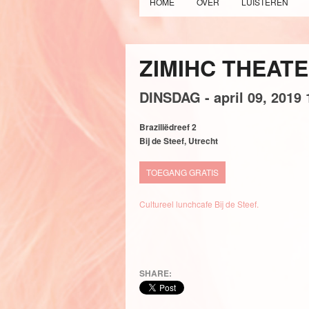
HOME
OVER
LUISTEREN
ZIMIHC THEAT
DINSDAG -
april
09,
2019
Braziliëdreef 2
Bij de Steef, Utrecht
TOEGANG GRATIS
Cultureel lunchcafe Bij de Steef.
SHARE: