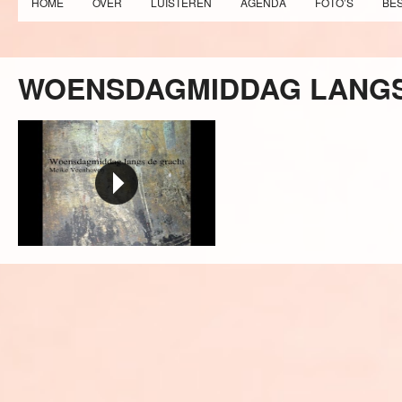
HOME
OVER
LUISTEREN
AGENDA
FOTO’S
BE
WOENSDAGMIDDAG LANGS
Woensdagmiddag langs de gracht