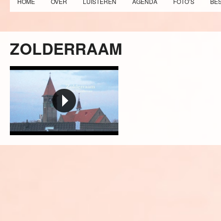
HOME
OVER
LUISTEREN
AGENDA
FOTO’S
BE
ZOLDERRAAM
Zolderraam