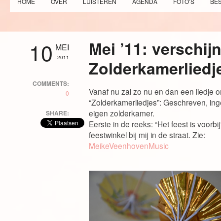
HOME
OVER
LUISTEREN
AGENDA
FOTO’S
BE
10
Mei ’11: verschij
MEI
2011
Zolderkamerliedj
COMMENTS:
Vanaf nu zal zo nu en dan een liedje o
0
“Zolderkamerliedjes”: Geschreven, i
eigen zolderkamer.
SHARE:
Eerste in de reeks: “Het feest is voorb
feestwinkel bij mij in de straat. Zie:
MeikeVeenhovenMusic